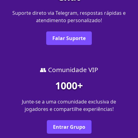
Suporte direto via Telegram, respostas rápidas e
atendimento personalizado!
Falar Suporte
👥 Comunidade VIP
1000+
Junte-se a uma comunidade exclusiva de
jogadores e compartilhe experiências!
Entrar Grupo