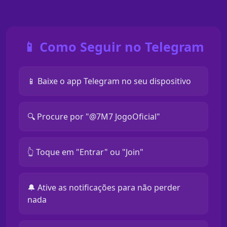
📱 Como Seguir no Telegram
📱 Baixe o app Telegram no seu dispositivo
🔍 Procure por "@7M7 JogoOficial"
👆 Toque em "Entrar" ou "Join"
🔔 Ative as notificações para não perder
nada