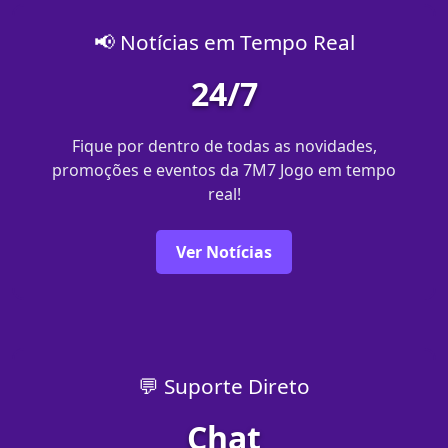
📢 Notícias em Tempo Real
24/7
Fique por dentro de todas as novidades,
promoções e eventos da 7M7 Jogo em tempo
real!
Ver Notícias
💬 Suporte Direto
Chat