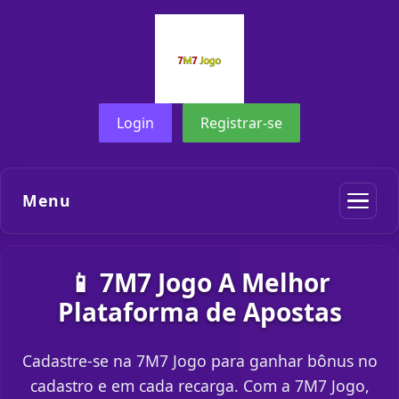
Login
Registrar-se
Menu
📱 7M7 Jogo A Melhor
Plataforma de Apostas
Cadastre-se na 7M7 Jogo para ganhar bônus no
cadastro e em cada recarga. Com a 7M7 Jogo,