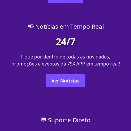
📢 Notícias em Tempo Real
24/7
Fique por dentro de todas as novidades,
promoções e eventos da 79X APP em tempo real!
Ver Notícias
💬 Suporte Direto