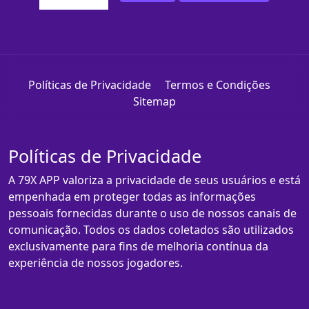
Políticas de Privacidade
Termos e Condições
Sitemap
Políticas de Privacidade
A 79X APP valoriza a privacidade de seus usuários e está
empenhada em proteger todas as informações
pessoais fornecidas durante o uso de nossos canais de
comunicação. Todos os dados coletados são utilizados
exclusivamente para fins de melhoria contínua da
experiência de nossos jogadores.