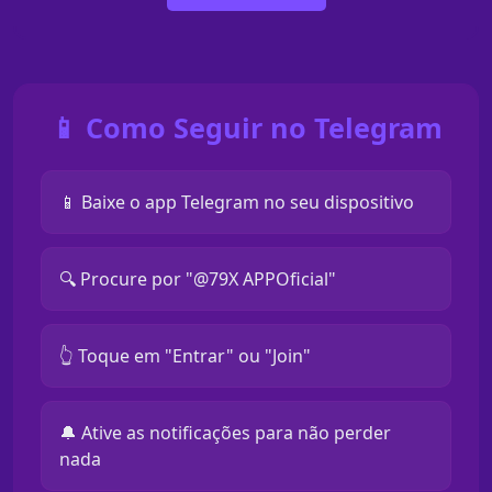
📱 Como Seguir no Telegram
📱 Baixe o app Telegram no seu dispositivo
🔍 Procure por "@79X APPOficial"
👆 Toque em "Entrar" ou "Join"
🔔 Ative as notificações para não perder
nada