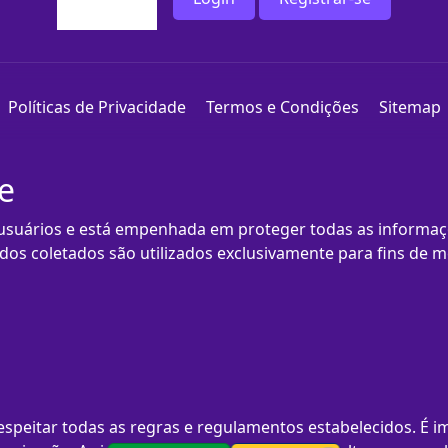
Políticas de Privacidade
Termos e Condições
Sitemap
de
 usuários e está empenhada em proteger todas as informaç
os coletados são utilizados exclusivamente para fins de m
eitar todas as regras e regulamentos estabelecidos. É im