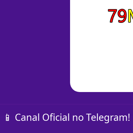
📱 Canal Oficial no Telegram!