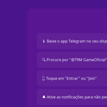
📱 Baixe o app Telegram no seu disp
🔍 Procure por "@79M GameOficial
👆 Toque em "Entrar" ou "Join"
🔔 Ative as notificações para não p