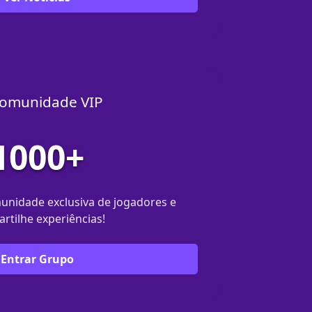
Comunidade VIP
1000+
unidade exclusiva de jogadores e
rtilhe experiências!
Entrar Grupo