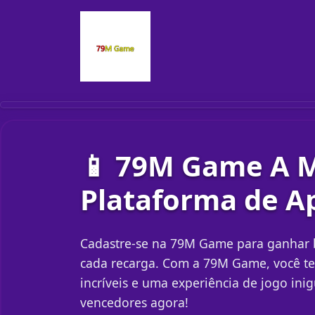
📱 79M Game A 
Plataforma de A
Cadastre-se na 79M Game para ganhar 
cada recarga. Com a 79M Game, você t
incríveis e uma experiência de jogo inig
vencedores agora!