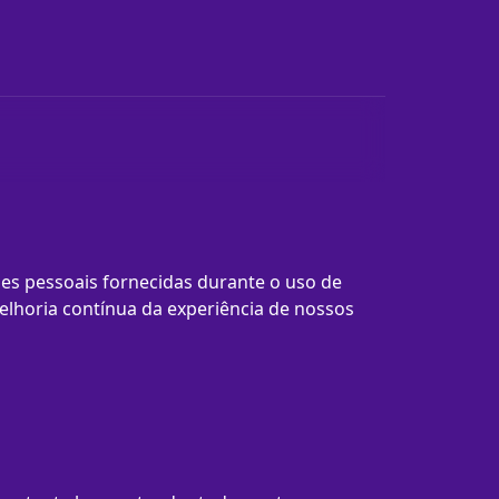
es pessoais fornecidas durante o uso de
elhoria contínua da experiência de nossos