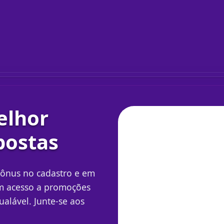
elhor
postas
bônus no cadastro e em
em acesso a promoções
ualável. Junte-se aos