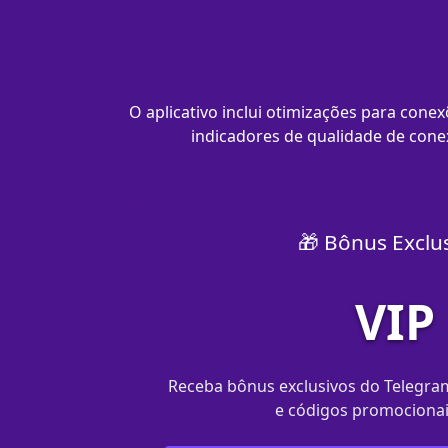
O aplicativo inclui otimizações para cone
indicadores de qualidade de cone
🎁 Bônus Exclu
VIP
Receba bônus exclusivos do Telegra
e códigos promocionai