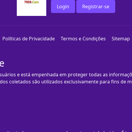
Login
Registrar-se
Políticas de Privacidade
Termos e Condições
Sitemap
de
usuários e está empenhada em proteger todas as informaçõ
os coletados são utilizados exclusivamente para fins de m