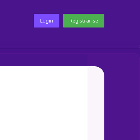
Login
Registrar-se