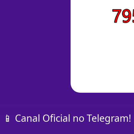
📱 Canal Oficial no Telegram!