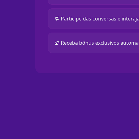
💬 Participe das conversas e interaj
🎁 Receba bônus exclusivos autom