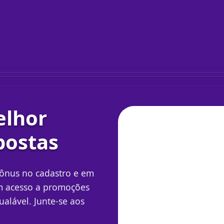
elhor
postas
bônus no cadastro e em
em acesso a promoções
ualável. Junte-se aos