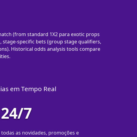
atch (from standard 1X2 para exotic props
 stage-specific bets (group stage qualifiers,
ns). Historical odds analysis tools compare
ties.
cias em Tempo Real
24/7
e todas as novidades, promoções e