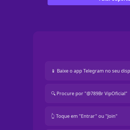
📱 Baixe o app Telegram no seu disp
🔍 Procure por "@789Br VipOficial"
👆 Toque em "Entrar" ou "Join"