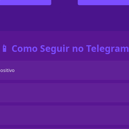
📱 Como Seguir no Telegram
ositivo