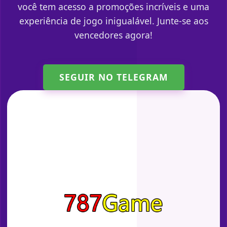
você tem acesso a promoções incríveis e uma
experiência de jogo inigualável. Junte-se aos
vencedores agora!
SEGUIR NO TELEGRAM