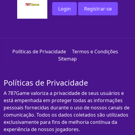
Login
Registrar-se
Políticas de Privacidade
Termos e Condições
Sitemap
Políticas de Privacidade
A 787Game valoriza a privacidade de seus usuários e
está empenhada em proteger todas as informações
pessoais fornecidas durante o uso de nossos canais de
comunicação. Todos os dados coletados são utilizados
exclusivamente para fins de melhoria contínua da
experiência de nossos jogadores.