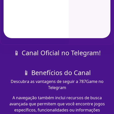
📱 Canal Oficial no Telegram!
📱 Benefícios do Canal
Descubra as vantagens de seguir a 787Game no
Telegram
A navegação também inclui recursos de busca
avançada que permitem que você encontre jogos
específicos, funcionalidades ou informações