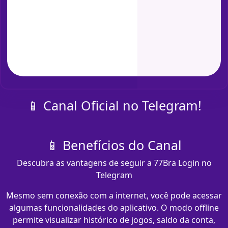
📱 Canal Oficial no Telegram!
📱 Benefícios do Canal
Descubra as vantagens de seguir a 77Bra Login no
Telegram
Mesmo sem conexão com a internet, você pode acessar
algumas funcionalidades do aplicativo. O modo offline
permite visualizar histórico de jogos, saldo da conta,