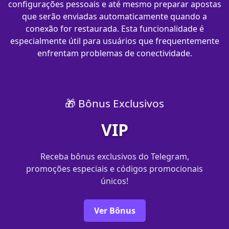
configurações pessoais e até mesmo preparar apostas
que serão enviadas automaticamente quando a
conexão for restaurada. Esta funcionalidade é
especialmente útil para usuários que frequentemente
enfrentam problemas de conectividade.
🎁 Bônus Exclusivos
VIP
Receba bônus exclusivos do Telegram,
promoções especiais e códigos promocionais
únicos!
Ver Bônus