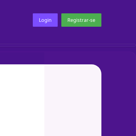
Login
Registrar-se