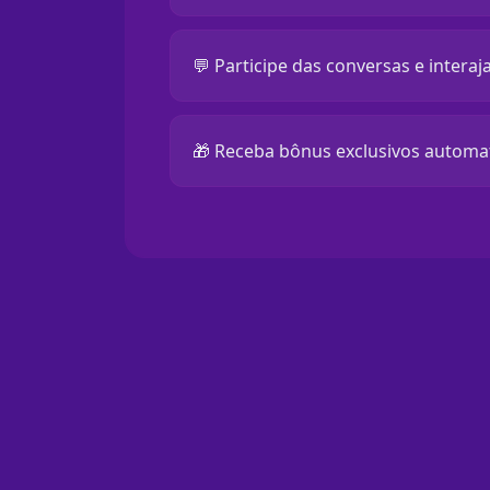
💬 Participe das conversas e interaj
🎁 Receba bônus exclusivos autom