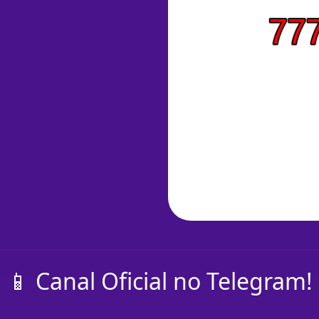
📱 Canal Oficial no Telegram!