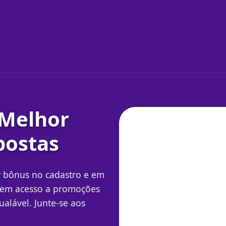
 Melhor
postas
 bônus no cadastro e em
tem acesso a promoções
ualável. Junte-se aos