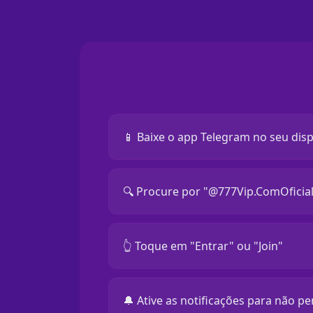
📱 Baixe o app Telegram no seu disp
🔍 Procure por "@777Vip.ComOficial
👆 Toque em "Entrar" ou "Join"
🔔 Ative as notificações para não p