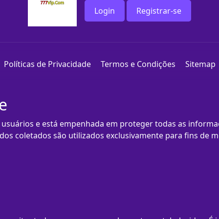
Login
Registrar-se
Políticas de Privacidade
Termos e Condições
Sitemap
de
s usuários e está empenhada em proteger todas as informa
os coletados são utilizados exclusivamente para fins de m