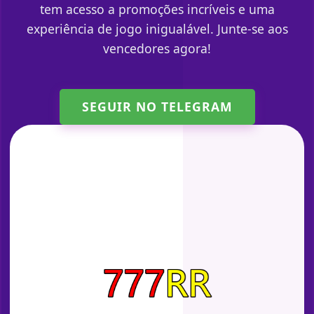
tem acesso a promoções incríveis e uma
experiência de jogo inigualável. Junte-se aos
vencedores agora!
SEGUIR NO TELEGRAM