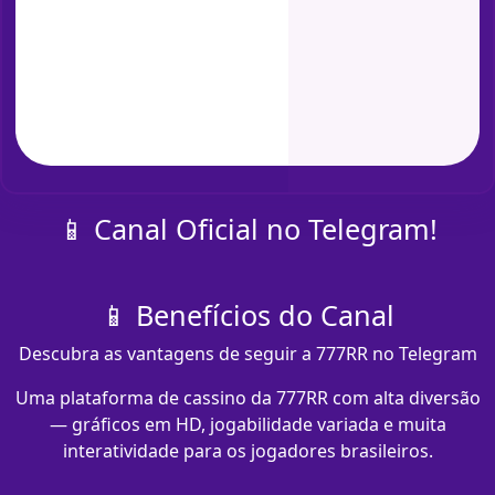
📱 Canal Oficial no Telegram!
📱 Benefícios do Canal
Descubra as vantagens de seguir a 777RR no Telegram
Uma plataforma de cassino da 777RR com alta diversão
— gráficos em HD, jogabilidade variada e muita
interatividade para os jogadores brasileiros.