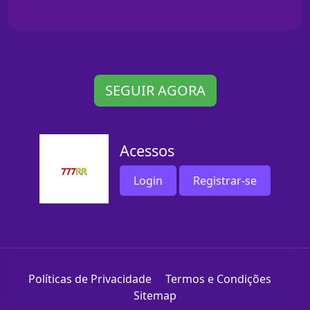
SEGUIR AGORA
Acessos
Login
Registrar-se
Políticas de Privacidade
Termos e Condições
Sitemap