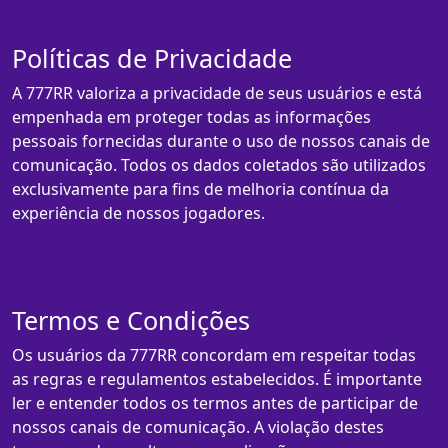
Políticas de Privacidade
A 777RR valoriza a privacidade de seus usuários e está
empenhada em proteger todas as informações
pessoais fornecidas durante o uso de nossos canais de
comunicação. Todos os dados coletados são utilizados
exclusivamente para fins de melhoria contínua da
experiência de nossos jogadores.
Termos e Condições
Os usuários da 777RR concordam em respeitar todas
as regras e regulamentos estabelecidos. É importante
ler e entender todos os termos antes de participar de
nossos canais de comunicação. A violação destes