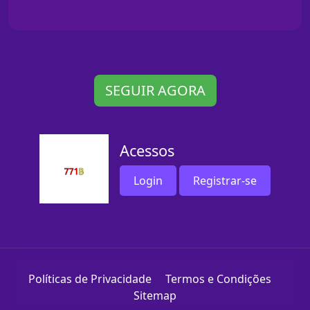
SEGUIR AGORA
Acessos
Login
Registrar-se
Políticas de Privacidade
Termos e Condições
Sitemap