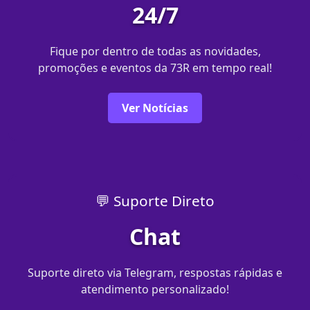
24/7
Fique por dentro de todas as novidades,
promoções e eventos da 73R em tempo real!
Ver Notícias
💬 Suporte Direto
Chat
Suporte direto via Telegram, respostas rápidas e
atendimento personalizado!