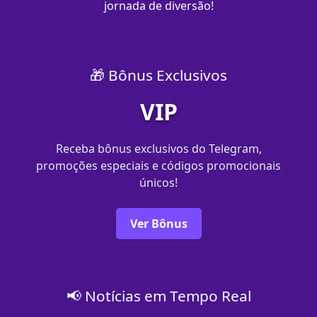
jornada de diversão!
🎁 Bônus Exclusivos
VIP
Receba bônus exclusivos do Telegram,
promoções especiais e códigos promocionais
únicos!
Ver Bônus
📢 Notícias em Tempo Real