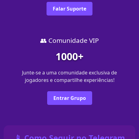
Falar Suporte
👥 Comunidade VIP
1000+
Junte-se a uma comunidade exclusiva de
jogadores e compartilhe experiências!
Entrar Grupo
📱 Como Seguir no Telegram