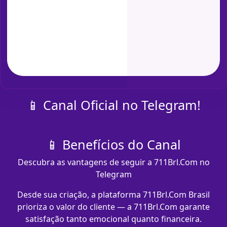
📱 Canal Oficial no Telegram!
📱 Benefícios do Canal
Descubra as vantagens de seguir a 711Brl.Com no
Telegram
Desde sua criação, a plataforma 711Brl.Com Brasil
prioriza o valor do cliente — a 711Brl.Com garante
satisfação tanto emocional quanto financeira.