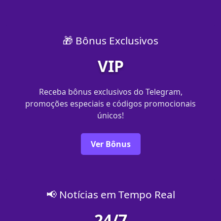
🎁 Bônus Exclusivos
VIP
Receba bônus exclusivos do Telegram,
promoções especiais e códigos promocionais
únicos!
Ver Bônus
📢 Notícias em Tempo Real
24/7