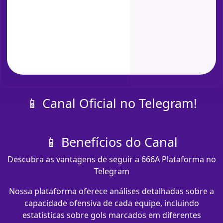
📱 Canal Oficial no Telegram!
📱 Benefícios do Canal
Descubra as vantagens de seguir a 666A Plataforma no
Telegram
Nossa plataforma oferece análises detalhadas sobre a
capacidade ofensiva de cada equipe, incluindo
estatísticas sobre gols marcados em diferentes