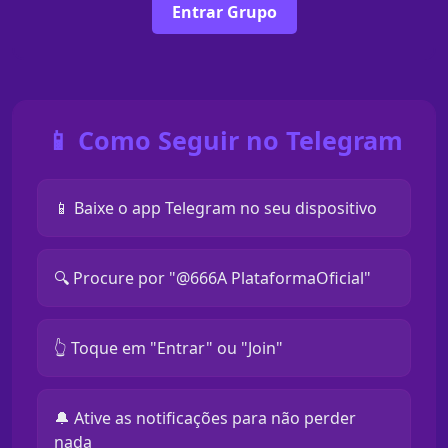
Entrar Grupo
📱 Como Seguir no Telegram
📱 Baixe o app Telegram no seu dispositivo
🔍 Procure por "@666A PlataformaOficial"
👆 Toque em "Entrar" ou "Join"
🔔 Ative as notificações para não perder
nada