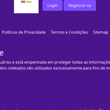
Login
Registrar-se
Políticas de Privacidade
Termos e Condições
Sitemap
de
suários e está empenhada em proteger todas as informaçõe
os coletados são utilizados exclusivamente para fins de m