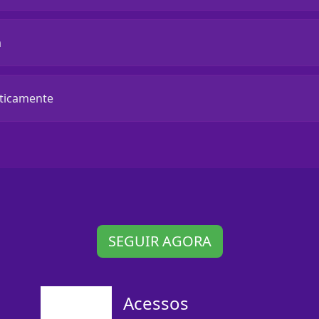
a
aticamente
SEGUIR AGORA
Acessos