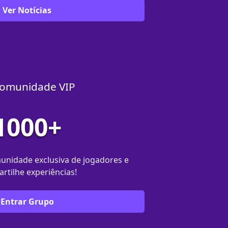
Ver Notícias
Comunidade VIP
1000+
unidade exclusiva de jogadores e
rtilhe experiências!
Entrar Grupo