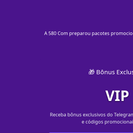
A 580 Com preparou pacotes promocion
🎁 Bônus Exclu
VIP
Receba bônus exclusivos do Telegra
e códigos promocionai