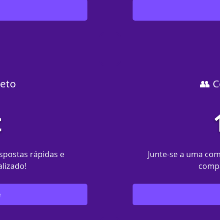
reto
👥 
t
espostas rápidas e
Junte-se a uma com
lizado!
compa
e