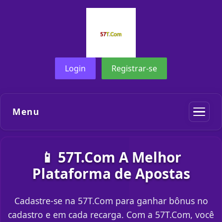
Login
Registrar-se
Menu
📱 57T.Com A Melhor
Plataforma de Apostas
Cadastre-se na 57T.Com para ganhar bônus no
cadastro e em cada recarga. Com a 57T.Com, você