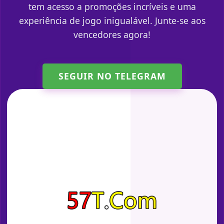
tem acesso a promoções incríveis e uma
experiência de jogo inigualável. Junte-se aos
vencedores agora!
SEGUIR NO TELEGRAM