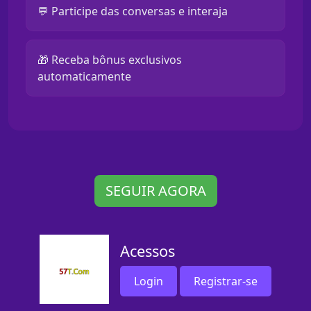
💬 Participe das conversas e interaja
🎁 Receba bônus exclusivos
automaticamente
SEGUIR AGORA
Acessos
Login
Registrar-se