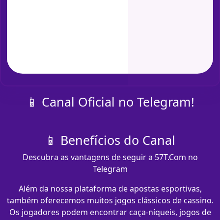
📱 Canal Oficial no Telegram!
📱 Benefícios do Canal
Descubra as vantagens de seguir a 57T.Com no
Telegram
Além da nossa plataforma de apostas esportivas,
também oferecemos muitos jogos clássicos de cassino.
Os jogadores podem encontrar caça-níqueis, jogos de