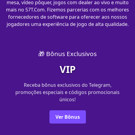
mesa, vídeo pôquer, jogos com dealer ao vivo e muito
mais no 57T.Com. Fizemos parcerias com os melhores
fornecedores de software para oferecer aos nossos
jogadores uma experiência de jogo de alta qualidade.
🎁 Bônus Exclusivos
VIP
Receba bônus exclusivos do Telegram,
promoções especiais e códigos promocionais
únicos!
Ver Bônus