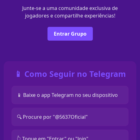
Junte-se a uma comunidade exclusiva de
jogadores e compartilhe experiências!
Entrar Grupo
📱 Como Seguir no Telegram
📱 Baixe o app Telegram no seu dispositivo
🔍 Procure por "@5637Oficial"
👆 Toque em "Entrar" ou "Join"