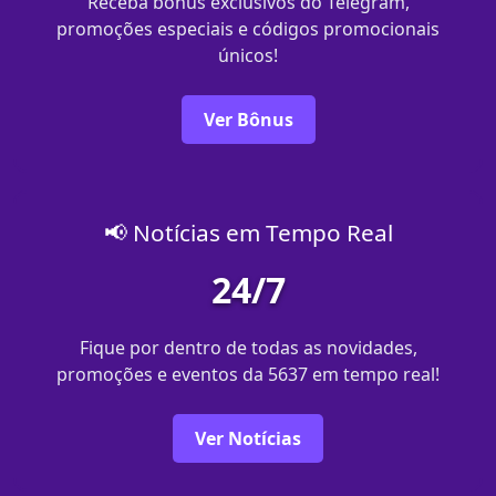
Receba bônus exclusivos do Telegram,
promoções especiais e códigos promocionais
únicos!
Ver Bônus
📢 Notícias em Tempo Real
24/7
Fique por dentro de todas as novidades,
promoções e eventos da 5637 em tempo real!
Ver Notícias