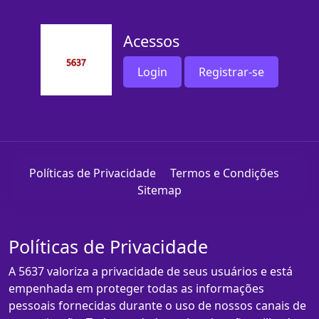
Acessos
Login
Registrar-se
Políticas de Privacidade
Termos e Condições
Sitemap
Políticas de Privacidade
A 5637 valoriza a privacidade de seus usuários e está
empenhada em proteger todas as informações
pessoais fornecidas durante o uso de nossos canais de