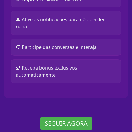
🔔 Ative as notificações para não perder
nada
💬 Participe das conversas e interaja
🎁 Receba bônus exclusivos
automaticamente
SEGUIR AGORA