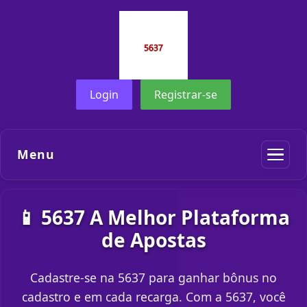
Login
Registrar-se
Menu
📱 5637 A Melhor Plataforma
de Apostas
Cadastre-se na 5637 para ganhar bônus no
cadastro e em cada recarga. Com a 5637, você