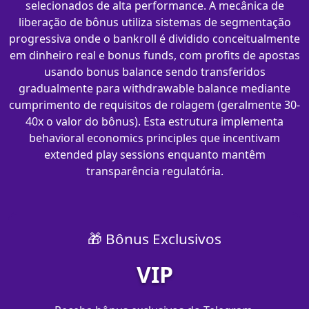
selecionados de alta performance. A mecânica de
liberação de bônus utiliza sistemas de segmentação
progressiva onde o bankroll é dividido conceitualmente
em dinheiro real e bonus funds, com profits de apostas
usando bonus balance sendo transferidos
gradualmente para withdrawable balance mediante
cumprimento de requisitos de rolagem (geralmente 30-
40x o valor do bônus). Esta estrutura implementa
behavioral economics principles que incentivam
extended play sessions enquanto mantêm
transparência regulatória.
🎁 Bônus Exclusivos
VIP