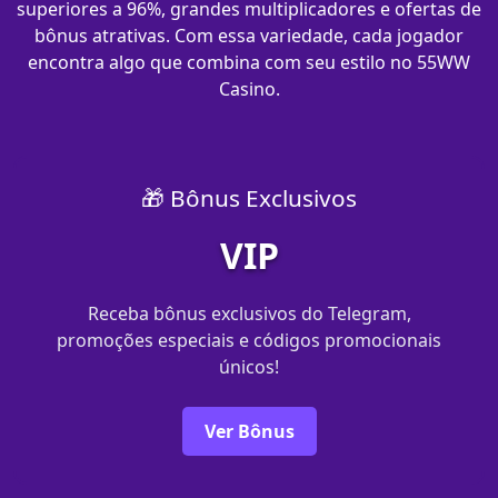
superiores a 96%, grandes multiplicadores e ofertas de
bônus atrativas. Com essa variedade, cada jogador
encontra algo que combina com seu estilo no 55WW
Casino.
🎁 Bônus Exclusivos
VIP
Receba bônus exclusivos do Telegram,
promoções especiais e códigos promocionais
únicos!
Ver Bônus