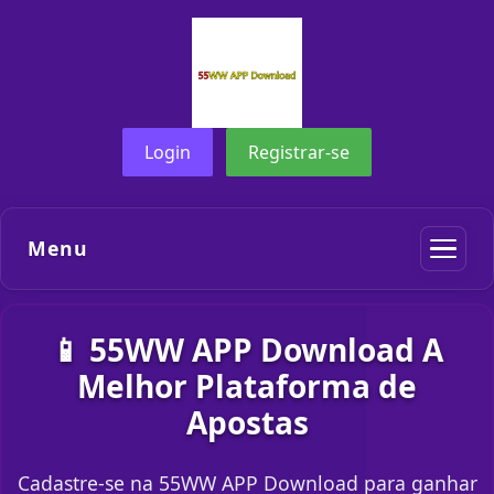
Login
Registrar-se
Menu
📱 55WW APP Download A
Melhor Plataforma de
Apostas
Cadastre-se na 55WW APP Download para ganhar