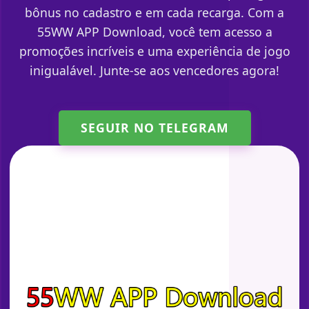
bônus no cadastro e em cada recarga. Com a
55WW APP Download, você tem acesso a
promoções incríveis e uma experiência de jogo
inigualável. Junte-se aos vencedores agora!
SEGUIR NO TELEGRAM