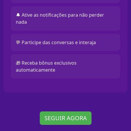
🔔 Ative as notificações para não perder
nada
💬 Participe das conversas e interaja
🎁 Receba bônus exclusivos
automaticamente
SEGUIR AGORA