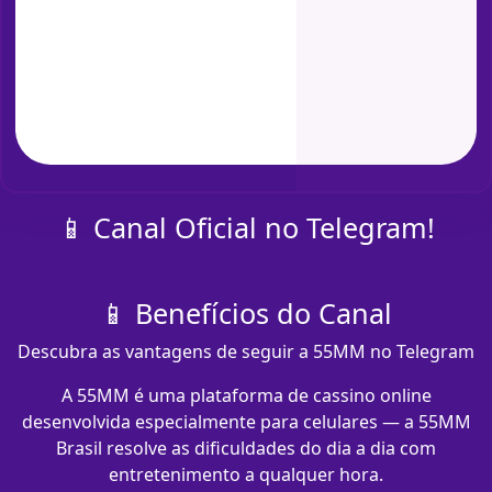
📱 Canal Oficial no Telegram!
📱 Benefícios do Canal
Descubra as vantagens de seguir a 55MM no Telegram
A 55MM é uma plataforma de cassino online
desenvolvida especialmente para celulares — a 55MM
Brasil resolve as dificuldades do dia a dia com
entretenimento a qualquer hora.