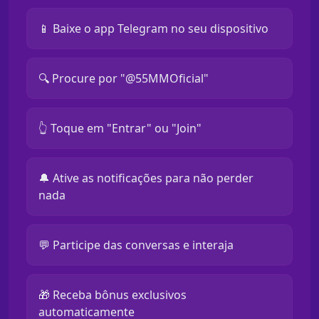
📱 Baixe o app Telegram no seu dispositivo
🔍 Procure por "@55MMOficial"
👆 Toque em "Entrar" ou "Join"
🔔 Ative as notificações para não perder
nada
💬 Participe das conversas e interaja
🎁 Receba bônus exclusivos
automaticamente