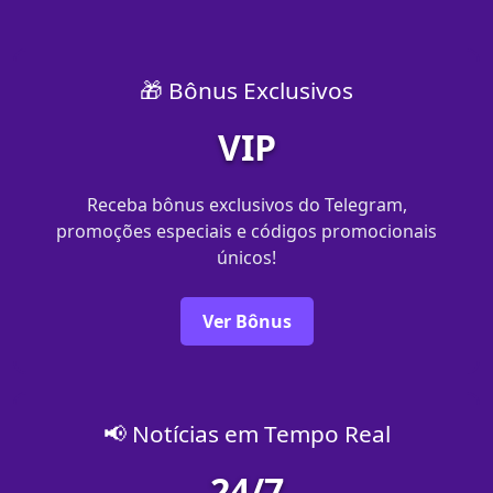
🎁 Bônus Exclusivos
VIP
Receba bônus exclusivos do Telegram,
promoções especiais e códigos promocionais
únicos!
Ver Bônus
📢 Notícias em Tempo Real
24/7