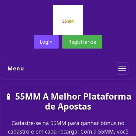
Login
Registrar-se
Menu
📱 55MM A Melhor Plataforma
de Apostas
Cadastre-se na 55MM para ganhar bônus no
cadastro e em cada recarga. Com a 55MM, você