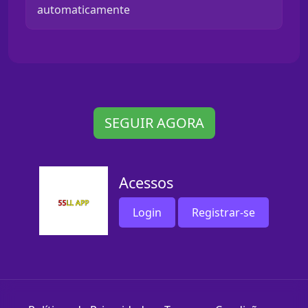
automaticamente
SEGUIR AGORA
Acessos
Login
Registrar-se