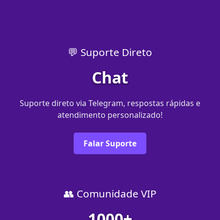
💬 Suporte Direto
Chat
Suporte direto via Telegram, respostas rápidas e
atendimento personalizado!
Falar Suporte
👥 Comunidade VIP
1000+