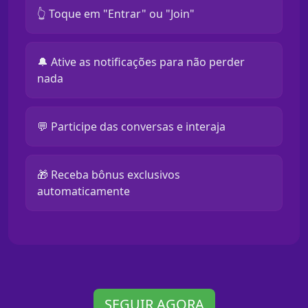
👆 Toque em "Entrar" ou "Join"
🔔 Ative as notificações para não perder
nada
💬 Participe das conversas e interaja
🎁 Receba bônus exclusivos
automaticamente
SEGUIR AGORA