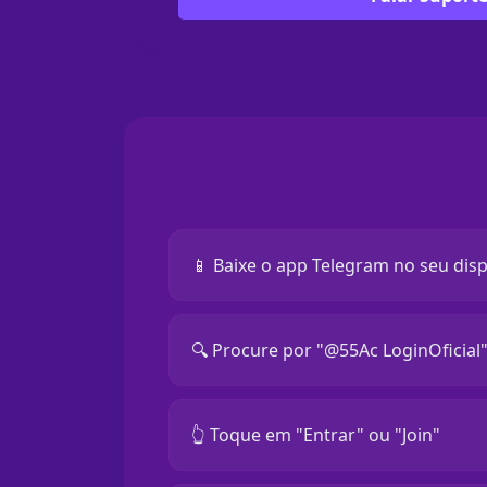
📱 Baixe o app Telegram no seu disp
🔍 Procure por "@55Ac LoginOficial
👆 Toque em "Entrar" ou "Join"