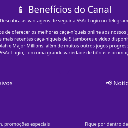
📱 Benefícios do Canal
Descubra as vantagens de seguir a 55Ac Login no Telegra
s de oferecer os melhores caça-níqueis online aos nossos 
os mais recentes caça-níqueis de 5 tambores e vídeo dispo
lah e Major Millions, além de muitos outros jogos progre
 55Ac Login, com uma grande variedade de bônus e promoçõ
sivos
📢 Notí
m, promoções especiais
Fique por dentro d