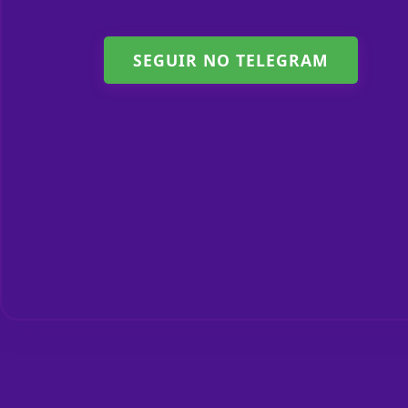
SEGUIR NO TELEGRAM