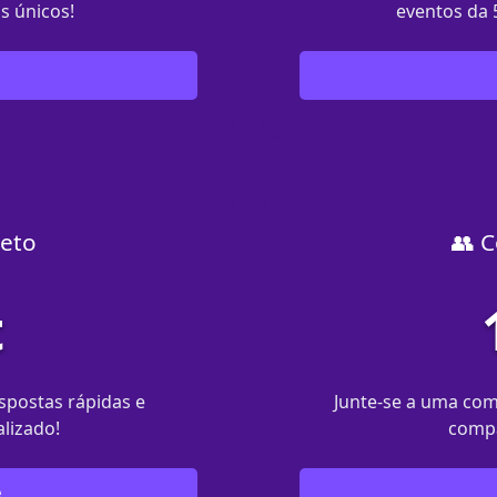
s únicos!
eventos da 
reto
👥 
t
espostas rápidas e
Junte-se a uma com
lizado!
compa
e