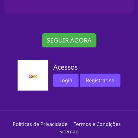
SEGUIR AGORA
Acessos
Login
Registrar-se
Políticas de Privacidade
Termos e Condições
Sitemap