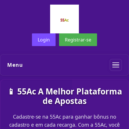
Login
Registrar-se
Menu
📱 55Ac A Melhor Plataforma
de Apostas
Cadastre-se na 55Ac para ganhar bônus no
cadastro e em cada recarga. Com a 55Ac, você