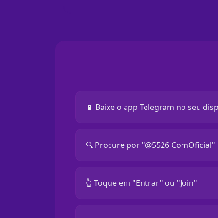
📱 Baixe o app Telegram no seu disp
🔍 Procure por "@5526 ComOficial"
👆 Toque em "Entrar" ou "Join"