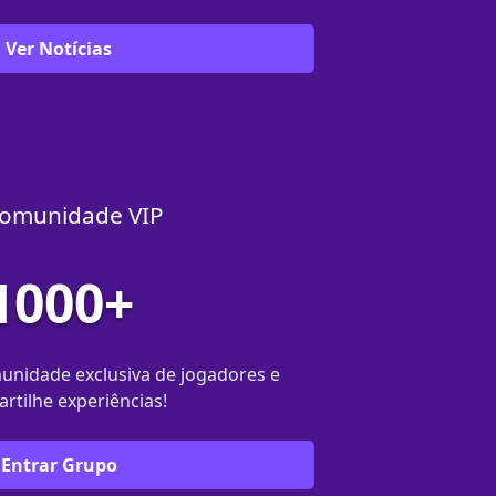
Ver Notícias
Comunidade VIP
1000+
unidade exclusiva de jogadores e
rtilhe experiências!
Entrar Grupo