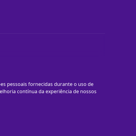
es pessoais fornecidas durante o uso de
elhoria contínua da experiência de nossos