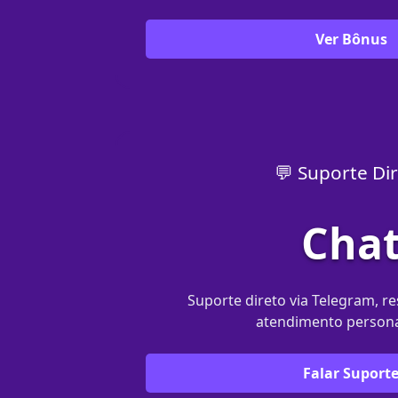
Ver Bônus
💬 Suporte Di
Cha
Suporte direto via Telegram, r
atendimento persona
Falar Suport