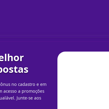
elhor
postas
bônus no cadastro e em
em acesso a promoções
ualável. Junte-se aos