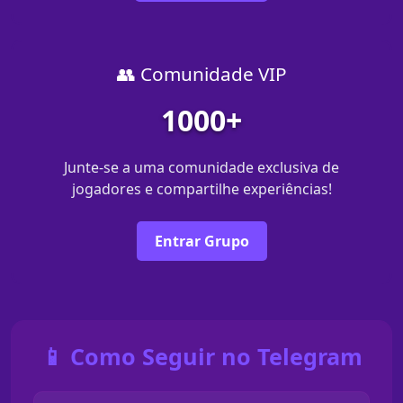
👥 Comunidade VIP
1000+
Junte-se a uma comunidade exclusiva de
jogadores e compartilhe experiências!
Entrar Grupo
📱 Como Seguir no Telegram