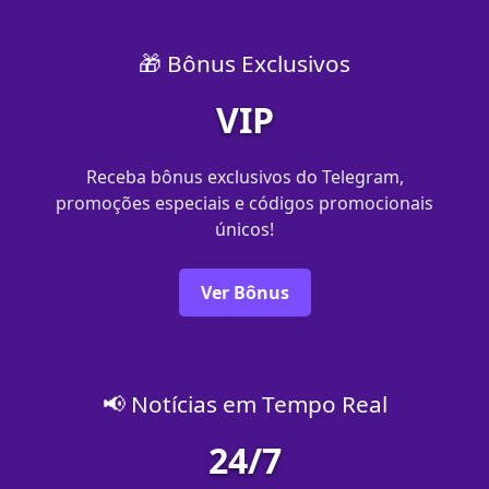
🎁 Bônus Exclusivos
VIP
Receba bônus exclusivos do Telegram,
promoções especiais e códigos promocionais
únicos!
Ver Bônus
📢 Notícias em Tempo Real
24/7