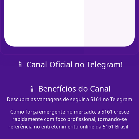
📱 Canal Oficial no Telegram!
📱 Benefícios do Canal
Descubra as vantagens de seguir a 5161 no Telegram
Como força emergente no mercado, a 5161 cresce
rapidamente com foco profissional, tornando-se
referência no entretenimento online da 5161 Brasil .