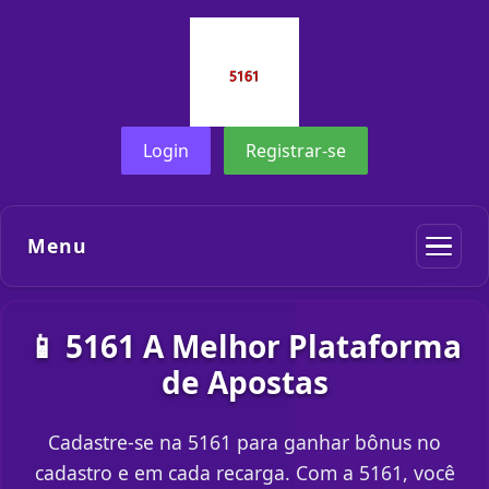
Login
Registrar-se
Menu
📱 5161 A Melhor Plataforma
de Apostas
Cadastre-se na 5161 para ganhar bônus no
cadastro e em cada recarga. Com a 5161, você