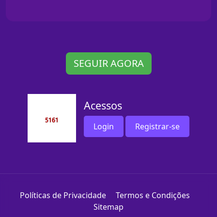
SEGUIR AGORA
Acessos
Login
Registrar-se
Políticas de Privacidade
Termos e Condições
Sitemap