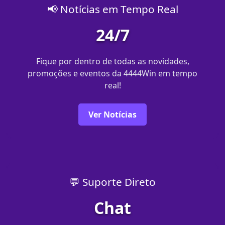
📢 Notícias em Tempo Real
24/7
Fique por dentro de todas as novidades,
promoções e eventos da 4444Win em tempo
real!
Ver Notícias
💬 Suporte Direto
Chat