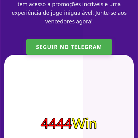
tem acesso a promoções incríveis e uma
experiência de jogo inigualável. Junte-se aos
vencedores agora!
SEGUIR NO TELEGRAM