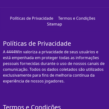
Políticas de Privacidade
Termos e Condições
Sitemap
Políticas de Privacidade
A 4444Win valoriza a privacidade de seus usuários e
está empenhada em proteger todas as informações
pessoais fornecidas durante o uso de nossos canais de
comunicação. Todos os dados coletados são utilizados
exclusivamente para fins de melhoria contínua da
experiência de nossos jogadores.
Termos e Condições