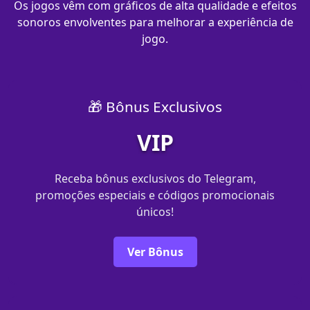
Os jogos vêm com gráficos de alta qualidade e efeitos
sonoros envolventes para melhorar a experiência de
jogo.
🎁 Bônus Exclusivos
VIP
Receba bônus exclusivos do Telegram,
promoções especiais e códigos promocionais
únicos!
Ver Bônus