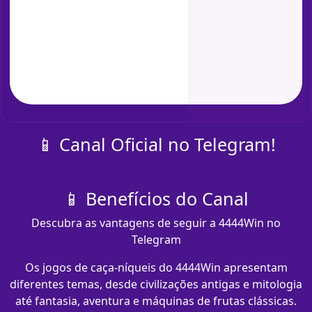
📱 Canal Oficial no Telegram!
📱 Benefícios do Canal
Descubra as vantagens de seguir a 4444Win no
Telegram
Os jogos de caça-níqueis do 4444Win apresentam
diferentes temas, desde civilizações antigas e mitologia
até fantasia, aventura e máquinas de frutas clássicas.