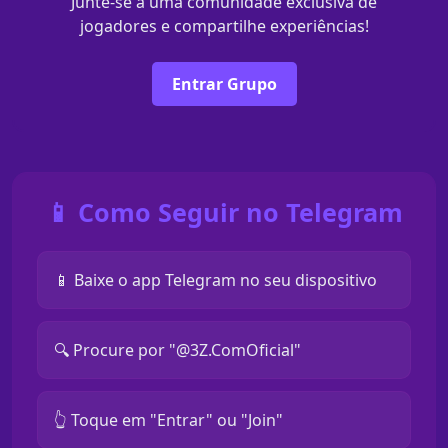
Junte-se a uma comunidade exclusiva de
jogadores e compartilhe experiências!
Entrar Grupo
📱 Como Seguir no Telegram
📱 Baixe o app Telegram no seu dispositivo
🔍 Procure por "@3Z.ComOficial"
👆 Toque em "Entrar" ou "Join"