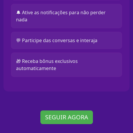
🔔 Ative as notificações para não perder
nada
💬 Participe das conversas e interaja
🎁 Receba bônus exclusivos
automaticamente
SEGUIR AGORA