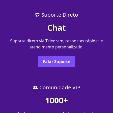
💬 Suporte Direto
Chat
Suporte direto via Telegram, respostas rápidas e
atendimento personalizado!
Falar Suporte
👥 Comunidade VIP
1000+