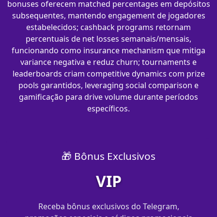
bonuses oferecem matched percentages em depósitos
subsequentes, mantendo engagement de jogadores
estabelecidos; cashback programs retornam
percentuais de net losses semanais/mensais,
funcionando como insurance mechanism que mitiga
variance negativa e reduz churn; tournaments e
leaderboards criam competitive dynamics com prize
pools garantidos, leveraging social comparison e
gamificação para drive volume durante períodos
específicos.
🎁 Bônus Exclusivos
VIP
Receba bônus exclusivos do Telegram,