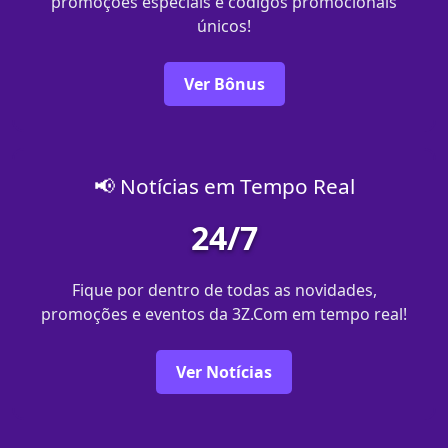
promoções especiais e códigos promocionais
únicos!
Ver Bônus
📢 Notícias em Tempo Real
24/7
Fique por dentro de todas as novidades,
promoções e eventos da 3Z.Com em tempo real!
Ver Notícias