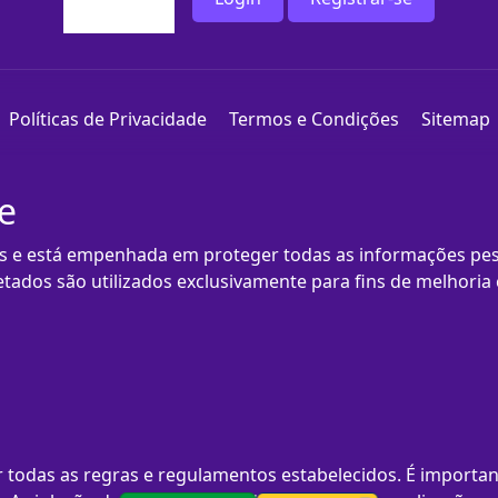
Políticas de Privacidade
Termos e Condições
Sitemap
de
ios e está empenhada em proteger todas as informações pe
tados são utilizados exclusivamente para fins de melhoria
todas as regras e regulamentos estabelecidos. É importan