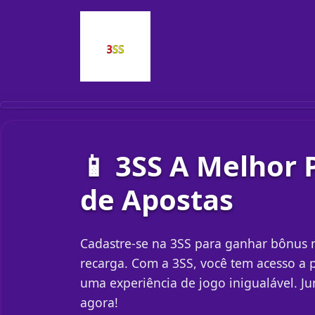
📱 3SS A Melhor 
de Apostas
Cadastre-se na 3SS para ganhar bônus 
recarga. Com a 3SS, você tem acesso a 
uma experiência de jogo inigualável. J
agora!