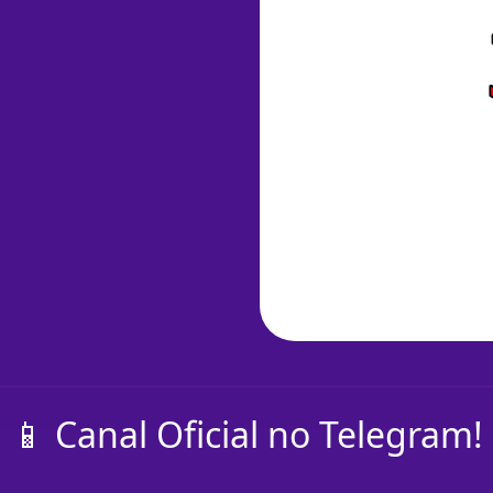
📱 Canal Oficial no Telegram!