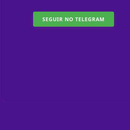
SEGUIR NO TELEGRAM