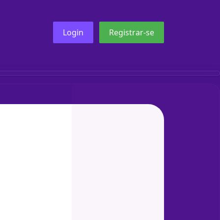
Login
Registrar-se