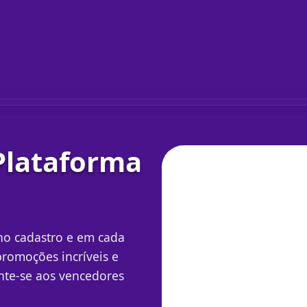
Plataforma
no cadastro e em cada
promoções incríveis e
unte-se aos vencedores