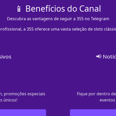
📱 Benefícios do Canal
Descubra as vantagens de seguir a 3SS no Telegram
issional, a 3SS oferece uma vasta seleção de slots clássic
sivos
📢 Notí
m, promoções especiais
Fique por dentro d
s únicos!
eventos