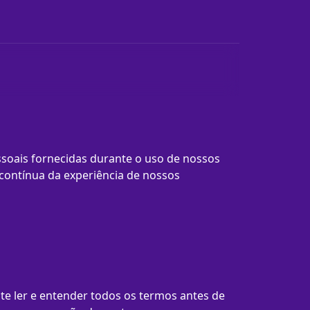
ssoais fornecidas durante o uso de nossos
 contínua da experiência de nossos
te ler e entender todos os termos antes de