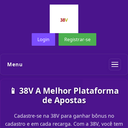
Login
Registrar-se
Menu
📱 38V A Melhor Plataforma
de Apostas
Cadastre-se na 38V para ganhar bônus no
cadastro e em cada recarga. Com a 38V, você tem