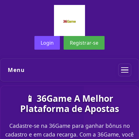
Login
Registrar-se
Menu
📱 36Game A Melhor
Plataforma de Apostas
Cadastre-se na 36Game para ganhar bônus no
cadastro e em cada recarga. Com a 36Game, você