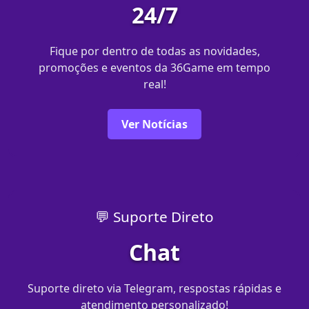
24/7
Fique por dentro de todas as novidades,
promoções e eventos da 36Game em tempo
real!
Ver Notícias
💬 Suporte Direto
Chat
Suporte direto via Telegram, respostas rápidas e
atendimento personalizado!