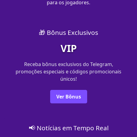
para os jogadores.
🎁 Bônus Exclusivos
VIP
Receba bônus exclusivos do Telegram,
promoções especiais e códigos promocionais
únicos!
Ver Bônus
📢 Notícias em Tempo Real