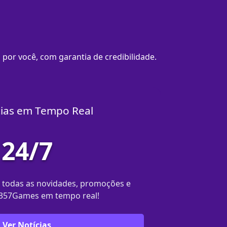
or você, com garantia de credibilidade.
cias em Tempo Real
24/7
e todas as novidades, promoções e
 357Games em tempo real!
Ver Notícias