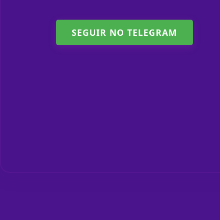
SEGUIR NO TELEGRAM