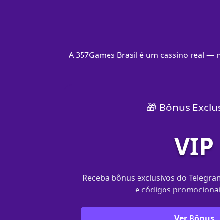
A 357Games Brasil é um cassino real — 
🎁 Bônus Exclu
VIP
Receba bônus exclusivos do Telegra
e códigos promocionai
Ver Bônus