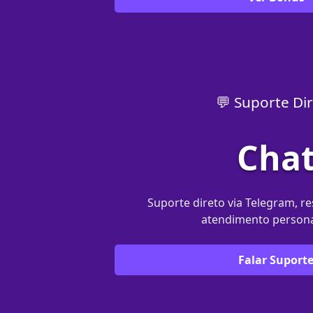
💬 Suporte Di
Cha
Suporte direto via Telegram, r
atendimento persona
Falar Suport