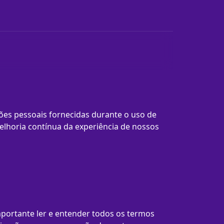
ões pessoais fornecidas durante o uso de
elhoria contínua da experiência de nossos
portante ler e entender todos os termos