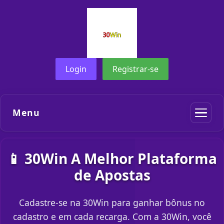
Login
Registrar-se
Menu
📱 30Win A Melhor Plataforma
de Apostas
Cadastre-se na 30Win para ganhar bônus no
cadastro e em cada recarga. Com a 30Win, você