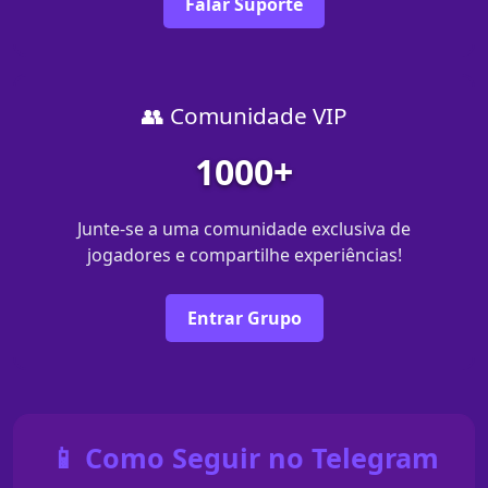
Falar Suporte
👥 Comunidade VIP
1000+
Junte-se a uma comunidade exclusiva de
jogadores e compartilhe experiências!
Entrar Grupo
📱 Como Seguir no Telegram