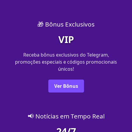
🎁 Bônus Exclusivos
VIP
Receba bônus exclusivos do Telegram,
promoções especiais e códigos promocionais
únicos!
Ver Bônus
📢 Notícias em Tempo Real
24/7