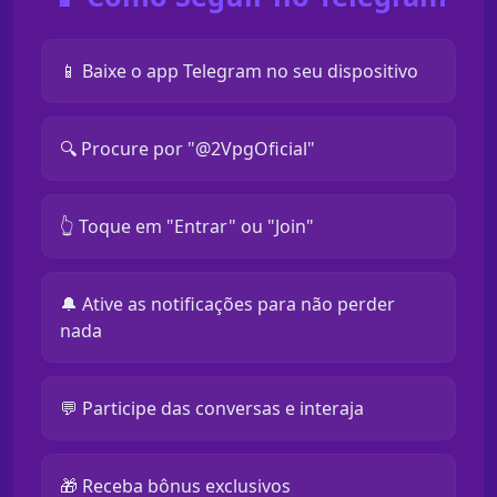
📱 Baixe o app Telegram no seu dispositivo
🔍 Procure por "@2VpgOficial"
👆 Toque em "Entrar" ou "Join"
🔔 Ative as notificações para não perder
nada
💬 Participe das conversas e interaja
🎁 Receba bônus exclusivos