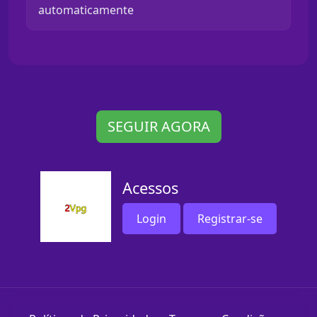
automaticamente
SEGUIR AGORA
Acessos
Login
Registrar-se