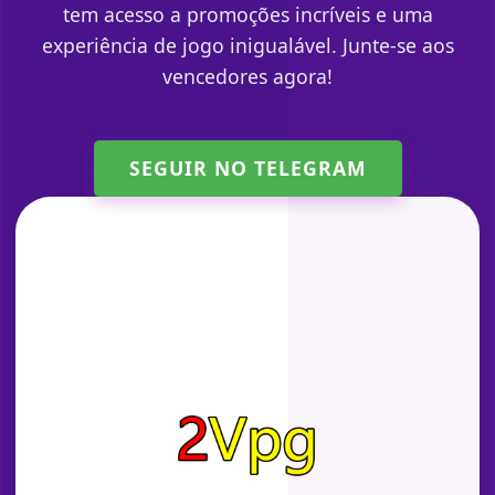
tem acesso a promoções incríveis e uma
experiência de jogo inigualável. Junte-se aos
vencedores agora!
SEGUIR NO TELEGRAM