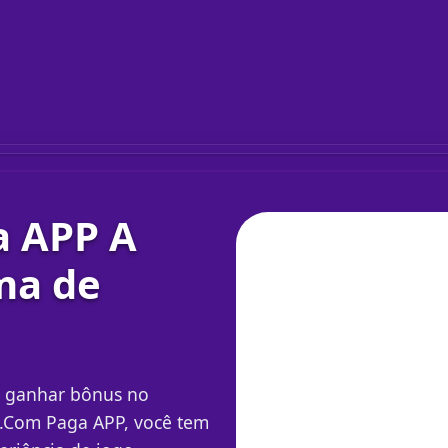
a APP A
ma de
a ganhar bônus no
N.Com Paga APP, você tem