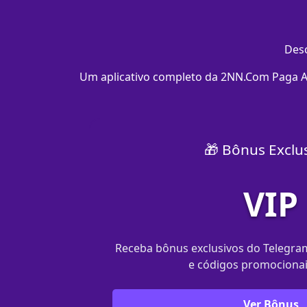
Desc
Um aplicativo completo da 2NN.Com Paga AP
🎁 Bônus Exclu
VIP
Receba bônus exclusivos do Telegra
e códigos promocionai
Ver Bônus