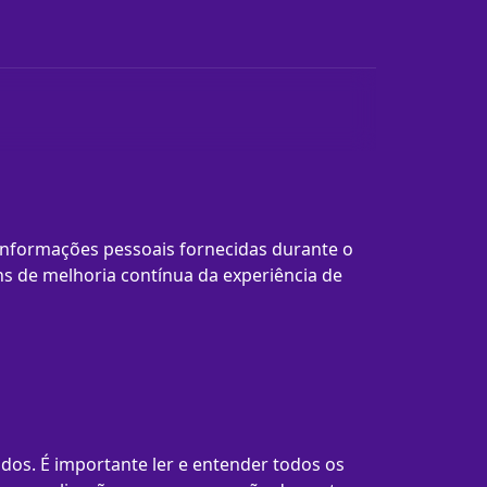
informações pessoais fornecidas durante o
ns de melhoria contínua da experiência de
os. É importante ler e entender todos os