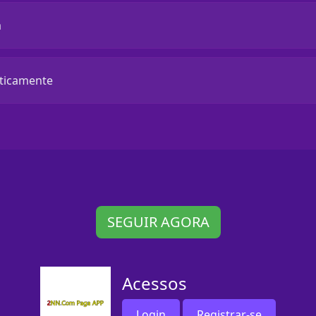
a
aticamente
SEGUIR AGORA
Acessos
Login
Registrar-se