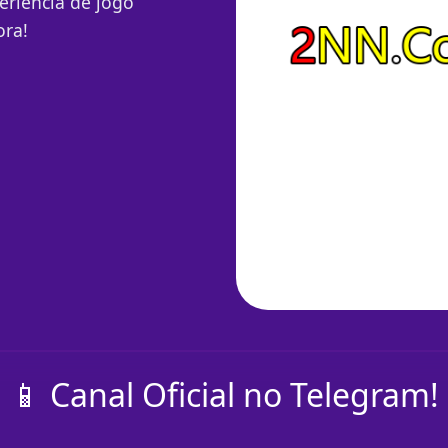
eriência de jogo
ora!
📱 Canal Oficial no Telegram!