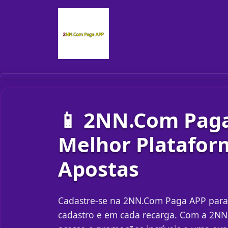
📱 2NN.Com Pag
Melhor Platafor
Apostas
Cadastre-se na 2NN.Com Paga APP par
cadastro e em cada recarga. Com a 2N