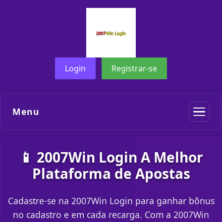
Login
Registrar-se
Menu
📱 2007Win Login A Melhor
Plataforma de Apostas
Cadastre-se na 2007Win Login para ganhar bônus
no cadastro e em cada recarga. Com a 2007Win