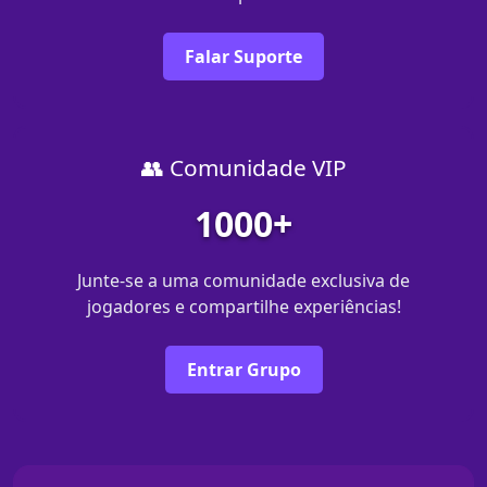
Falar Suporte
👥 Comunidade VIP
1000+
Junte-se a uma comunidade exclusiva de
jogadores e compartilhe experiências!
Entrar Grupo