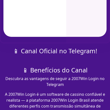
📱 Canal Oficial no Telegram!
📱 Benefícios do Canal
Descubra as vantagens de seguir a 2007Win Login no
Telegram
A 2007Win Login é um software de cassino confiável e
realista — a plataforma 2007Win Login Brasil atende
diferentes perfis com transmissão simultânea de