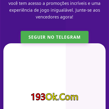
você tem acesso a promoções incríveis e uma
experiência de jogo inigualável. Junte-se aos
vencedores agora!
SEGUIR NO TELEGRAM