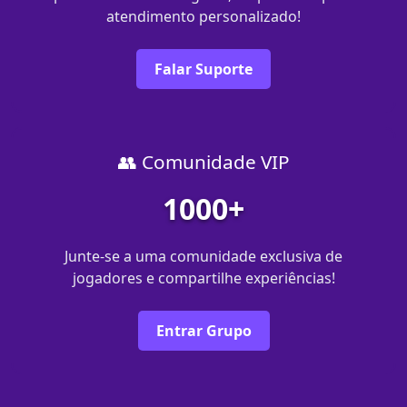
atendimento personalizado!
Falar Suporte
👥 Comunidade VIP
1000+
Junte-se a uma comunidade exclusiva de
jogadores e compartilhe experiências!
Entrar Grupo