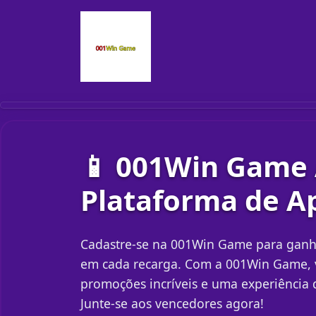
📱 001Win Game
Plataforma de A
Cadastre-se na 001Win Game para ganh
em cada recarga. Com a 001Win Game, 
promoções incríveis e uma experiência d
Junte-se aos vencedores agora!