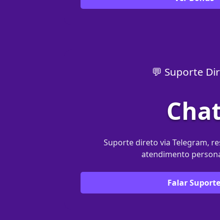
💬 Suporte Di
Cha
Suporte direto via Telegram, r
atendimento persona
Falar Suport