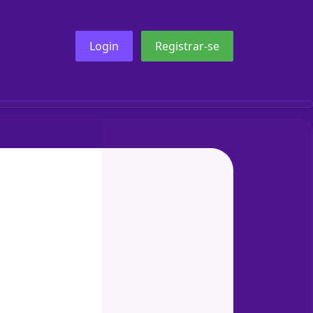
Login
Registrar-se