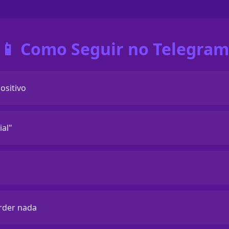
📱 Como Seguir no Telegram
ositivo
al"
erder nada