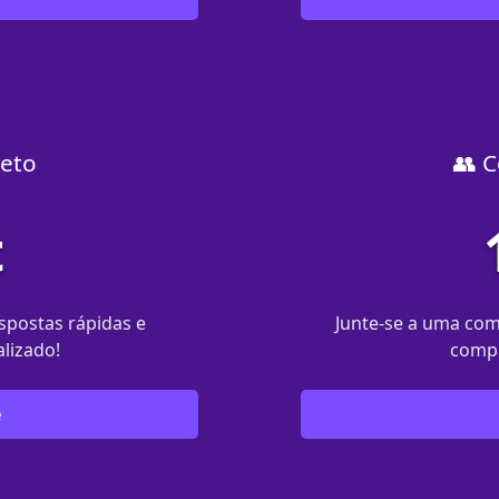
reto
👥 
t
espostas rápidas e
Junte-se a uma com
lizado!
compa
e